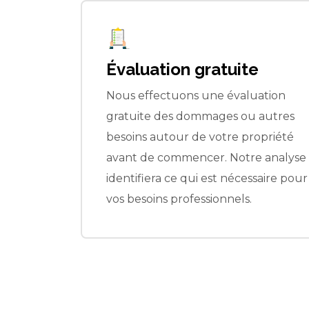
e
Service complet
ation
Nous proposons une approche de
 autres
service complet pour la restauration
opriété
de l'enlèvement de l'amiante au
e analyse
nettoyage des moisissures.
saire pour