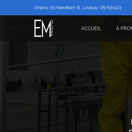
Ontario: 63 Needham St., Lindsay, ON K9V4Z2
ACCUEIL
À PRO