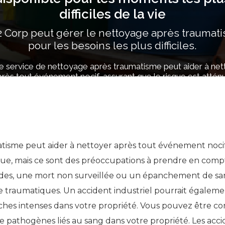
difficiles de la vie
 Corp peut gérer le nettoyage après traumat
pour les besoins les plus difficiles.
e service de nettoyage après traumatisme peut aider à net
rès tout événement nocif, assurant que le risque est attén
atisme peut aider à nettoyer après tout événement noci
e, mais ce sont des préoccupations à prendre en compt
es, une mort non surveillée ou un épanchement de sang
 traumatiques. Un accident industriel pourrait égaleme
es intenses dans votre propriété. Vous pouvez être co
 pathogènes liés au sang dans votre propriété. Les acci