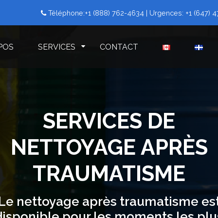
Téléphone:
+1 (888) 762-4634
| Urgences:
+1 (647) 
POS
SERVICES
CONTACT
SERVICES DE
NETTOYAGE APRÈS
TRAUMATISME
Le nettoyage après traumatisme es
disponible pour les moments les plu