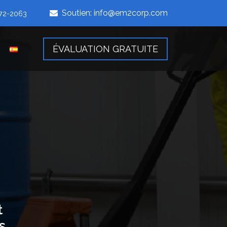
Soutien:
info@em2corp.com
472-2063
ÉVALUATION GRATUITE
t
s