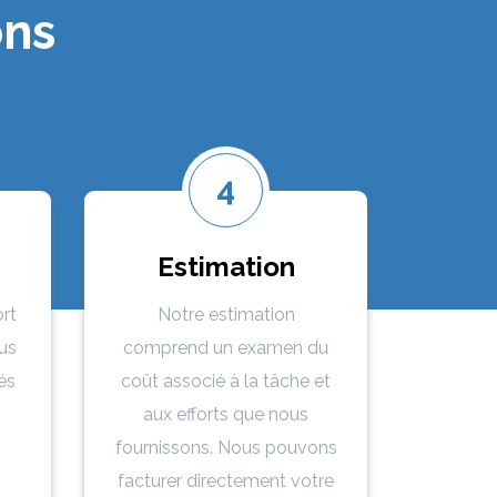
ons
4
Estimation
ort
Notre estimation
ous
comprend un examen du
és
coût associé à la tâche et
aux efforts que nous
fournissons. Nous pouvons
facturer directement votre