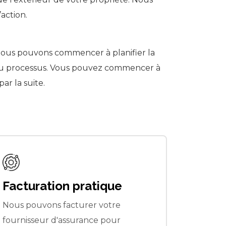
action.
 nous pouvons commencer à planifier la
t du processus. Vous pouvez commencer à
ar la suite.
Réponse rapide
Conti
Les besoins de restauration ne
Nous no
peuvent pas toujours attendre. Nous
entrepri