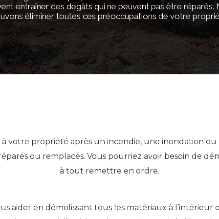
ent entraîner des dégâts qui ne peuvent pas être réparés.
uvons éliminer toutes ces préoccupations de votre proprié
 à votre propriété après un incendie, une inondation o
éparés ou remplacés. Vous pourriez avoir besoin de démo
à tout remettre en ordre.
 aider en démolissant tous les matériaux à l’intérieur 