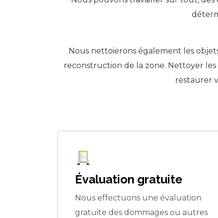
déterm
Nous nettoierons également les objets
reconstruction de la zone. Nettoyer le
restaurer v
e
Service complet
ation
Nous proposons une approche de
 autres
service complet pour la restauration