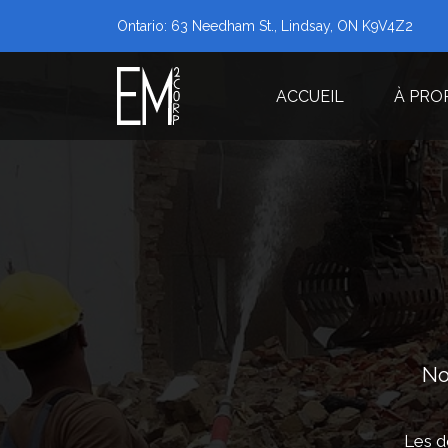
Ontario: 63 Needham St., Lindsay, ON K9V4Z2
ACCUEIL
À PRO
No
Les d