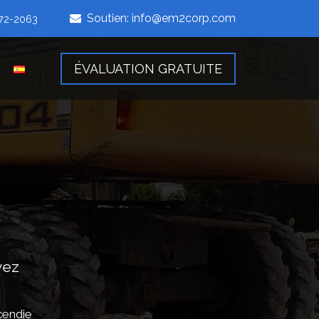
Soutien:
info@em2corp.com
472-2063
ÉVALUATION GRATUITE
vez
cendie