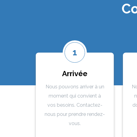
Co
1
Arrivée
Nous pouvons arriver à un
No
moment qui convient à
n
vos besoins. Contactez-
do
nous pour prendre rendez-
vous.