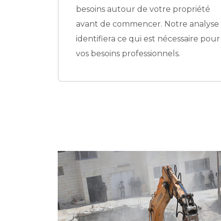
opriété
de l'enlèvement de l'amiante au
e analyse
nettoyage des moisissures.
saire pour