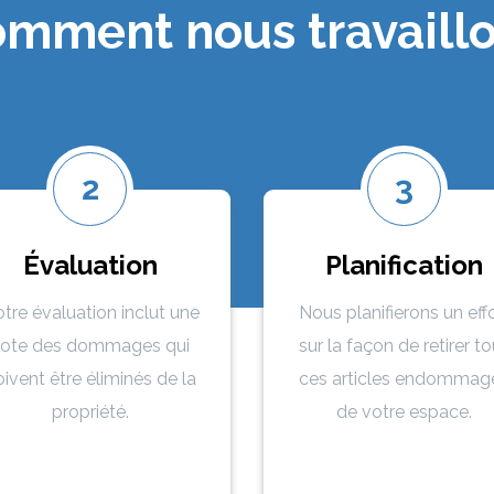
mment nous travaill
2
3
Évaluation
Planification
tre évaluation inclut une
Nous planifierons un eff
ote des dommages qui
sur la façon de retirer t
ivent être éliminés de la
ces articles endommag
propriété.
de votre espace.